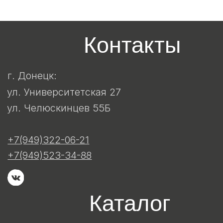
диски
скандинавская ходьба
Единоборства
Спортивные игры
2023 ©nash-
sportdon.ru