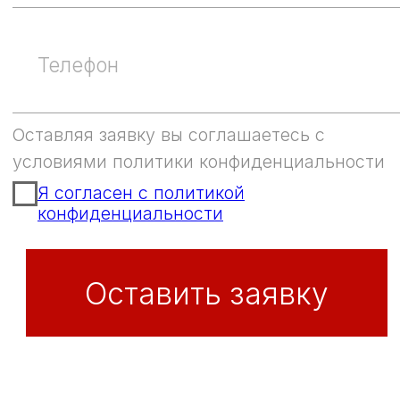
Контакты
г. Донецк:
ул. Университетская 27
ул. Челюскинцев 55Б
+7(949)322-06-21
+7(949)523-34-88
Каталог
Одежда и обувь
Беговые
дорожки
Фитнес
Орбитрек
Батуты
Велотренажеры
Йога и пилатес
Тренажеры
Плавание
Силовые
Роликовые коньки,
тренажеры
скейты, самокаты
Гантели, грифы,
Туризм и