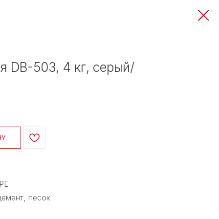
я DB-503, 4 кг, серый/
НУ
РЕ
емент, песок