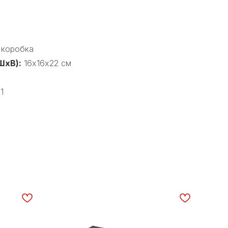
 коробка
ШхВ):
16х16х22 см
1