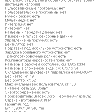
программ, 3 программы обратного отсчета (время,
дистанция, калории)
Пульсозависимые программы: нет
Пользовательские программы: нет
Ручной режим: есть
Мультимедиа: нет
Интеграция: нет
Интернет: нет
Разъемы и передача данных: нет
Измерение пульса: сенсорные датчики
Управление на поручнях: есть
Вентилятор: нет
Подставка под мобильное устройство: есть
Зарядка мобильного устройства: нет
Транспортировочные ролики: есть
Компенсаторы неровностей пола: нет
Размеры в рабочем состоянии, см: 139х71х134
Размеры в сложенном виде, см: 67х71х134
Складывание: двухфазная гидравлика easy-DROP™
Вес нетто, кг: 49
Вес брутто, кг: 52
Максимальный вес пользователя, кг: 130
Питание: сеть 220 Вольт
Энергосбережение: есть
Производитель: Bradex Corp. (Германия-Израиль)
Страна изготовления: КНР
Гарантия, год: 1
lwh: 1390x710x1340 mm