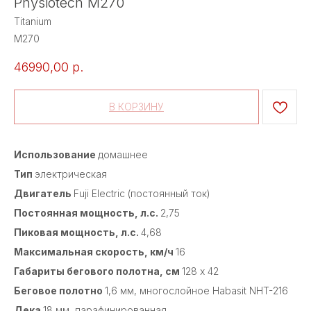
Physiotech M270
Titanium
M270
46990,00
р.
В КОРЗИНУ
Использование
домашнее
Тип
электрическая
Двигатель
Fuji Electric (постоянный ток)
Постоянная мощность, л.с.
2,75
Пиковая мощность, л.с.
4,68
Максимальная скорость, км/ч
16
Габариты бегового полотна, см
128 х 42
Беговое полотно
1,6 мм, многослойное Habasit NНT-216
Дека
18 мм, парафинированная