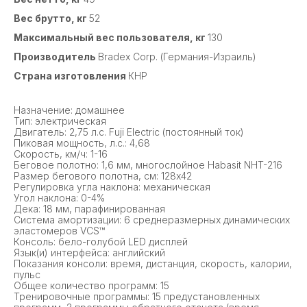
Вес брутто, кг
52
Максимальный вес пользователя, кг
130
Производитель
Bradex Corp. (Германия-Израиль)
Страна изготовления
КНР
Назначение: домашнее
Тип: электрическая
Двигатель: 2,75 л.с. Fuji Electric (постоянный ток)
Пиковая мощность, л.с.: 4,68
Скорость, км/ч: 1-16
Беговое полотно: 1,6 мм, многослойное Habasit NНT-216
Размер бегового полотна, см: 128х42
Регулировка угла наклона: механическая
Угол наклона: 0-4%
Дека: 18 мм, парафинированная
Система амортизации: 6 среднеразмерных динамических
эластомеров VCS™
Консоль: бело-голубой LED дисплей
Язык(и) интерфейса: английский
Показания консоли: время, дистанция, скорость, калории,
пульс
Общее количество программ: 15
Тренировочные программы: 15 предустановленных