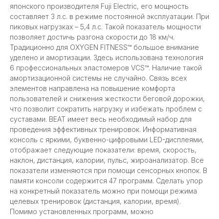
японского производителя Fuji Electric, его мощность
составляет 3 л.с. в режиме постоянной эксплуатации. При
пиковых нагрузках – 5,4 л.с. Такой показатель мощности
позволяет достичь разгона скорости до 18 км/ч.
Традиционно для OXYGEN FITNESS™ большое внимание
уделено и амортизации. Здесь использована технология
6 профессиональных эластомеров VCS™. Наличие такой
амортизационной системы не случайно. Связь всех
элементов направлена на повышение комфорта
пользователей и снижения жесткости беговой дорожки,
что позволит сократить нагрузку и избежать проблем с
суставами. BEAT имеет весь необходимый набор для
проведения эффективных тренировок. Информативная
консоль с яркими, буквенно-цифровыми LED-дисплеями,
отображает следующие показатели: время, скорость,
наклон, дистанция, калории, пульс, жироанализатор. Все
показатели изменяются при помощи сенсорных кнопок. В
памяти консоли содержится 47 программ. Сделать упор
на конкретный показатель можно при помощи режима
целевых тренировок (дистанция, калории, время).
Помимо установленных программ, можно