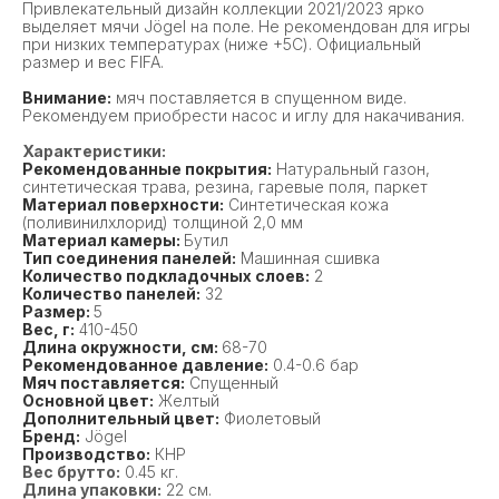
Привлекательный дизайн коллекции 2021/2023 ярко
выделяет мячи Jögel на поле. Не рекомендован для игры
при низких температурах (ниже +5С). Официальный
размер и вес FIFA.
Внимание:
мяч поставляется в спущенном виде.
Рекомендуем приобрести насос и иглу для накачивания.
Характеристики:
Рекомендованные покрытия:
Натуральный газон,
синтетическая трава, резина, гаревые поля, паркет
Материал поверхности:
Синтетическая кожа
(поливинилхлорид) толщиной 2,0 мм
Материал камеры:
Бутил
Тип соединения панелей:
Машинная сшивка
Количество подкладочных слоев:
2
Количество панелей:
32
Размер:
5
Вес, г:
410-450
Длина окружности, см:
68-70
Рекомендованное давление:
0.4-0.6 бар
Мяч поставляется:
Спущенный
Основной цвет:
Желтый
Дополнительный цвет:
Фиолетовый
Бренд:
Jögel
Производство:
КНР
Вес брутто:
0.45 кг.
Длина упаковки:
22 см.