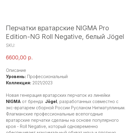
Перчатки вратарские NIGMA Pro
Edition-NG Roll Negative, белый Jögel
SKU:
6600,00
р.
Описание
Уровень:
Профессиональный
Коллекция:
2021/2023
Новая генерация вратарских перчаток из линейки
NIGMA
от бренда
Jögel
, разработанных совместно с
экс-вратарем сборной России Русланом Нигматуллиным.
Флагманские профессиональные всепогодные
вратарские перчатки cделаны на основе популярного
кроя - Roll Negative, который одновременно
обеспечивает максимальный обхват мяча и плотную