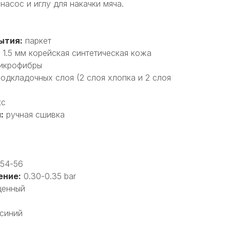
асос и иглу для накачки мяча.
ытия:
паркет
1.5 мм корейская синтетическая кожа
микрофибры
одкладочных слоя (2 слоя хлопка и 2 слоя
кс
:
ручная сшивка
54-56
ение:
0.30-0.35 bar
енный
синий