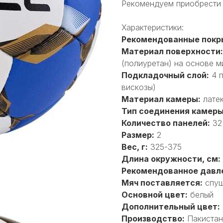
Рекомендуем приобрести н
Характеристики:
Рекомендованные покр
Материал поверхности:
(полиуретан) на основе 
Подкладочный слой:
4 п
вискозы)
Материал камеры:
лате
Тип соединения камеры
Количество панелей:
32
Размер:
2
Вес, г:
325-375
Длина окружности, см:
Рекомендованное давл
Мяч поставляется:
спущ
Основной цвет:
белый
Дополнительный цвет:
Производство:
Пакистан