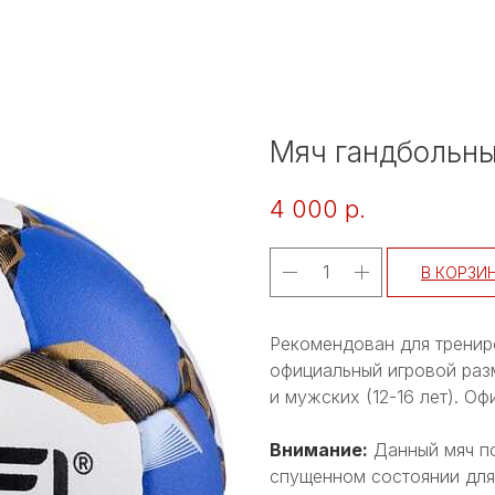
Мяч гандбольны
4 000
р.
В КОРЗИ
Рекомендован для трениро
официальный игровой разм
и мужских (12-16 лет). О
Внимание:
Данный мяч по
спущенном состоянии для