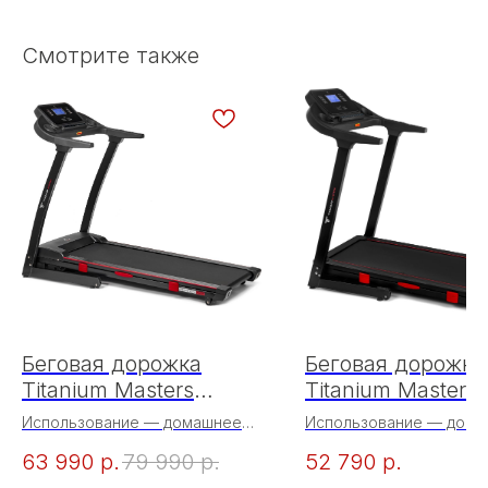
Смотрите также
Беговая дорожка
Беговая дорожка
Titanium Masters
Titanium Masters
Physiotech A360
Physiotech M380
Использование — домашнее
Использование — дом
Тип — электрическая
Тип — электрическая
63 990
р.
79 990
р.
52 790
р.
Двигатель — 3,0 л.с. Fuji
Двигатель — 3,0 л.с. Fuj
Electric (постоянный ток)
Electric (постоянный ток