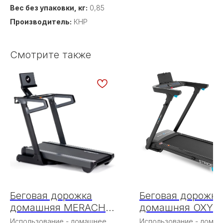
Вес без упаковки, кг:
0,85
Производитель:
КНР
Смотрите также
Беговая дорожка
Беговая дорожка
домашняя MERACH
домашняя OXYG
MR-T01
FITNESS STRIDE
Использование - домашнее
Использование - дома