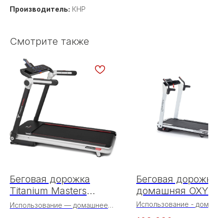
Производитель:
КНР
Смотрите также
Беговая дорожка
Беговая дорожка
Titanium Masters
домашняя OXYG
Slimtech S50
FITNESS M-CON
Использование - дома
Использование — домашнее
Тип тренажера -
SPORT (WHITE)
Тип — электрическая