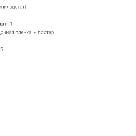
инилацетат)
 шт:
1
очная пленка + постер
15