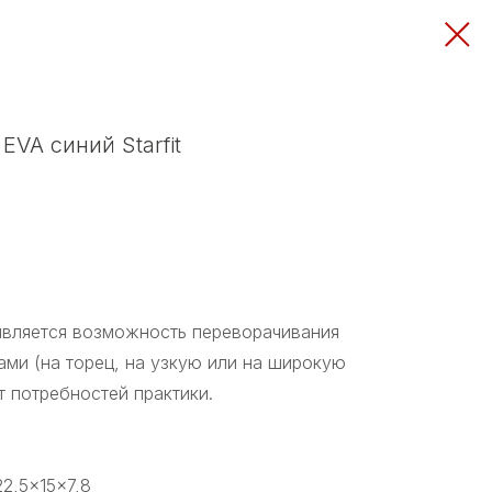
EVA синий Starfit
вляется возможность переворачивания
ами (на торец, на узкую или на широкую
т потребностей практики.
22,5×15×7,8