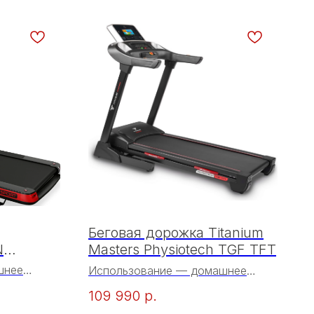
Беговая дорожка Titanium
N
Masters Physiotech TGF TFT
EPT
шнее
Использование — домашнее
рическая
Тип — электрическая
109 990
р.
Двигатель — 3,25 л.с. Fuji Electric
 Fuji
(переменный ток)