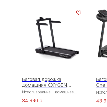
Беговая дорожка
Бего
домашняя OXYGEN
One 
FITNESS SCANDIUM B
Использование - домашнее
Испо
Тип - электрическая беговая
Тип —
34 990
р.
43 9
дорожка
Двига
Двигатель - 1,75 л.с. DC Fuji
(пост