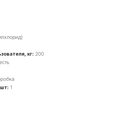
илхлорид)
зователя, кг:
200
есть
оробка
 шт:
1