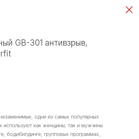
ый GB-301 антивзрыв,
fit
незаменимые, одни из самых популярных
х используют как женщины, так и мужчины
ге, бодибилдинге, групповых программах,