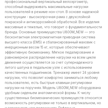
профессиональный вертикальный велоэргометр,
способный выдерживать максимальные нагрузки
пользователей в режиме нон-стоп. В основе надежной
конструкции - высокопрочная рама с двухслойной
покраской и антикоррозийной обработкой. Все изделия
массивные и тяжелые, что говорит о фундаментальности
бренда. Основные преимущества U800M_NEW — это
бесконтактная электромагнитная приводная система
высшего класса (EMS) и сбалансированный маховик с
инерционным весом 15 кг, которые обеспечивают
эффективную биомеханику. Мягкое педалирование и
равномерное распределение нагрузки на всем цикле
движения осуществляется за счет супернадежного
литого шатуна в педальном узле с использованием
качественных подшипников. Тренажер имеет 24 уровня
нагрузки, что позволит комфортно заниматься любому
пользователю, есть быстрые клавиши регулировки
нагрузки на поручнях. Модель U800M_NEW оборудована
удобным сиденьем анатомической формы. К числу
существенных биомеханических преимуществ относится
возможность регулировки не только в вертикальном, но
и горизонтальном положениях. Рифленые