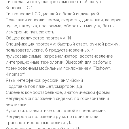
Тип педального узла: трехкомпонентный шатун
Консоль: LCD
Тип консоли: LCD дисплей с белой индикацией
Показания консоли: время, скорость, дистанция, калории,
пульс, нагрузка, программа, обороты в минуту, Ватты
Измерение пульса: есть
Общее количество программ: 14
Спецификация программ: быстрый старт, ручной режим,
пользовательские, 6 предустановленных, 4
пульсозависимые, жироанализатор, восстановление
Интеграционные технологии: Bluetooth для работы с
тренировочным мобильным приложением (Fitshow™,
Kinomap™)
Язык интерфейса: русский, английский
Подставка под планшет/смартфон: Да
Сиденье: комфортабельное, анатомической формы
Регулировка положения сиденья: по горизонтали и
вертикали
Рукоятки: стандартные с оплеткой из пенорезины
Регулировка положения руля: по горизонтали
Транспортировочные ролики: Да
Компенсаторы неровностей пола: Да