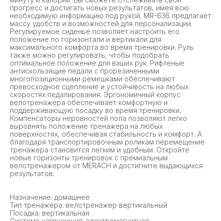
прогресс и достигать новых результатов, имея всю
необходимую информацию под рукой. MR-636 предлагает
массу удобств и возможностей для персонализации.
Регулируемое сиденье позволяет настроить его
положение по горизонтали и вертикали для
максимального комфорта во время тренировки. Руль
также можно регулировать, чтобы подобрать
оптимальное положение для ваших рук. Рифленые
антискользящие педали с прорезиненными
многопозиционными ремешками обеспечивают
превосходное сцепление и устойчивость на любых
скоростях педалирования. Эргономичный корпус
велотренажера обеспечивает комфортную и
поддерживающую посадку во время тренировки.
Компенсаторы неровностей пола позволяют легко
выровнять положение тренажера на любых
поверхностях, обеспечивая стабильность и комфорт. А
благодаря транспортировочным роликам перемещение
тренажера становится легким и удобным. Откройте
новые горизонты тренировок с премиальным
велотренажером от MERACH и достигните выдающихся
результатов.
Назначение: домашнее
Тип тренажера: велотренажер вертикальный
Посадка: вертикальная
Система нагружения: электромагнитная