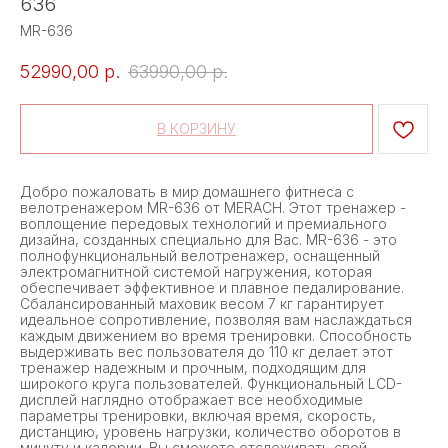
636
MR-636
52990,00
р.
63990,00
р.
В КОРЗИНУ
Добро пожаловать в мир домашнего фитнеса с
велотренажером MR-636 от MERACH. Этот тренажер -
воплощение передовых технологий и премиального
дизайна, созданных специально для Вас. MR-636 - это
полнофункциональный велотренажер, оснащенный
электромагнитной системой нагружения, которая
обеспечивает эффективное и плавное педалирование.
Сбалансированный маховик весом 7 кг гарантирует
идеальное сопротивление, позволяя вам наслаждаться
каждым движением во время тренировки. Способность
выдерживать вес пользователя до 110 кг делает этот
тренажер надежным и прочным, подходящим для
широкого круга пользователей. Функциональный LCD-
дисплей наглядно отображает все необходимые
параметры тренировки, включая время, скорость,
дистанцию, уровень нагрузки, количество оборотов в
минуту и калории. Вы сможете отслеживать свой