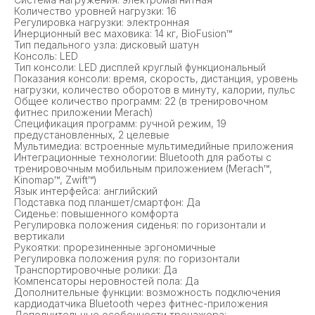
Количество уровней нагрузки: 16
Регулировка нагрузки: электронная
Инерционный вес маховика: 14 кг, BioFusion™
Тип педального узла: дисковый шатун
Консоль: LED
Тип консоли: LED дисплей круглый функциональный
Показания консоли: время, скорость, дистанция, уровень
нагрузки, количество оборотов в минуту, калории, пульс
Общее количество программ: 22 (в тренировочном
фитнес приложении Merach)
Спецификация программ: ручной режим, 19
предустановленных, 2 целевые
Мультимедиа: встроенные мультимедийные приложения
Интеграционные технологии: Bluetooth для работы с
тренировочным мобильным приложением (Merach™,
Kinomap™, Zwift™)
Язык интерфейса: английский
Подставка под планшет/смартфон: Да
Сиденье: повышенного комфорта
Регулировка положения сиденья: по горизонтали и
вертикали
Рукоятки: прорезиненные эргономичные
Регулировка положения руля: по горизонтали
Транспортировочные ролики: Да
Компенсаторы неровностей пола: Да
Дополнительные функции: возможность подключения
кардиодатчика Bluetooth через фитнес-приложения
Дополнительные особенности тренажера: