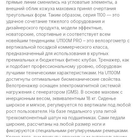
прямые линии сменились на угловатые элементы, а
внешний облик кожуха маховика принял очертания
треугольных форм. Таким образом, серия 1100 — это
удачное сочетание тяжелого оборудования и
дизайнерского продукта, модели эффектные,
новаторские, спортивные и соответствует всем
новейшим тенденциям. U1100M PRO – это велоэргометр с
вертикальной посадкой коммерческого класса,
предназначенный для использования в крупных
премиальных и бюджетных фитнес клубах. Тренажер, как
и подобает профессиональному уровню, оборудован
лучшими техническими характеристиками. На U1100M
достигнуты оптимальные биомеханические свойства.
Велотренажер оснащен электромагнитной системой
нагружения с генератором (GMS). В основе маховик с
инерционным весом, эквивалентным 18 кг. Сиденье
широкое и мягкое, регулируется по вертикали под любой
рост пользователя. На базе педального узла литой
трехкомпонентный шатун на подшипниках. Сами педали
широкие, рассчитаны на любой размер ноги и
фиксируются специальными регулируемыми ремешками.
Кроме того, они покрыты специальным антискользящим