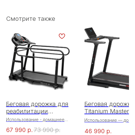
Смотрите также
Беговая дорожка для
Беговая дорожка
реабилитации
Titanium Masters
домашняя OXYGEN
Physiotech M270
Использование - домашнее
Использование — дом
Тип тренажера -
FITNESS REVIVE B
Тип — электрическая
67 990
р.
73 990
р.
электрическая беговая
46 990
р.
Постоянная мощность, л
дорожка