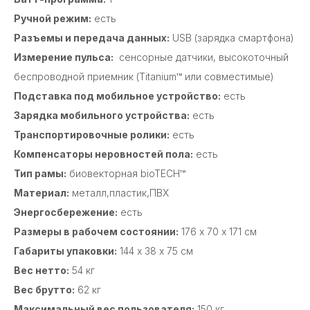
Ручной режим:
есть
Разъемы и передача данных:
USB (зарядка смартфона)
Измерение пульса:
сенсорные датчики, высокоточный
беcпроводной приемник (Titanium™ или совместимые)
Подставка под мобильное устройство:
есть
Зарядка мобильного устройства:
есть
Транспортировочные ролики:
есть
Компенсаторы неровностей пола:
есть
Тип рамы:
биовекторная bioTECH™
Материал:
металл,пластик,ПВХ
Энергосбережение:
есть
Размеры в рабочем состоянии:
176 х 70 х 171 см
Габариты упаковки:
144 х 38 х 75 см
Вес нетто:
54 кг
Вес брутто:
62 кг
Максимальный вес пользователя:
150 кг