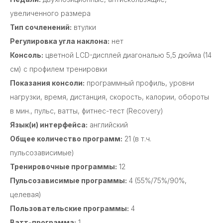
увеличенного размера
Тип сочленений:
втулки
Регулировка угла наклона:
нет
Консоль:
цветной LCD-дисплей диагональю 5,5 дюйма (14
см) с профилем тренировки
Показания консоли:
программный профиль, уровни
нагрузки, время, дистанция, скорость, калории, обороты
в мин., пульс, ватты, фитнес-тест (Recovery)
Язык(и) интерфейса:
английский
Общее количество программ:
21 (в т.ч.
пульсозависимые)
Тренировочные программы:
12
Пульсозависимые программы:
4 (55%/75%/90%,
целевая)
Пользовательские программы:
4
Ватт-программа:
1