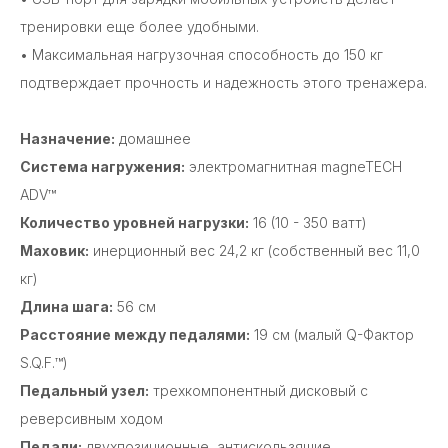
тренировки еще более удобными.
• Максимальная нагрузочная способность до 150 кг
подтверждает прочность и надежность этого тренажера.
Назначение:
домашнее
Система нагружения:
электромагнитная magneTECH
ADV™
Количество уровней нагрузки:
16 (10 - 350 ватт)
Маховик:
инерционный вес 24,2 кг (собственный вес 11,0
кг)
Длина шага:
56 см
Расстояние между педалями:
19 см (малый Q-Фактор
S.Q.F.™)
Педальный узел:
трехкомпонентный дисковый с
реверсивным ходом
Педали:
двухпозиционные, антискользящие,