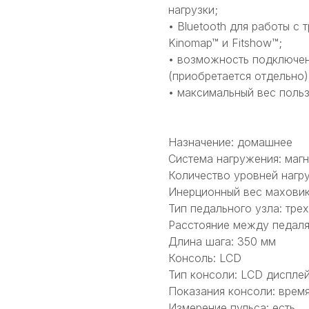
нагрузки;
• Bluetooth для работы 
Kinomap™ и Fitshow™;
• возможность подключени
(приобретается отдельно)
• максимальный вес польз
Назначение: домашнее
Система нагружения: магн
Количество уровней нагру
Инерционный вес маховика
Тип педального узла: тр
Расстояние между педаля
Длина шага: 350 мм
Консоль: LCD
Тип консоли: LCD диспле
Показания консоли: время
Измерение пульса: есть