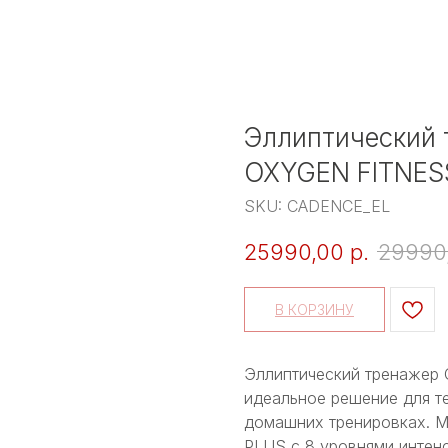
Эллиптический
OXYGEN FITNES
SKU:
CADENCE_EL
25990,00
р.
29990
В КОРЗИНУ
Эллиптический тренажер
идеальное решение для те
домашних тренировках. М
PLUS с 8 уровнями интен