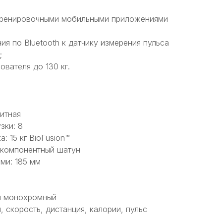
с тренировочными мобильными приложениями
я по Bluetooth к датчику измерения пульса
;
ователя до 130 кг.
итная
зки: 8
: 15 кг BioFusion™
ехкомпонентный шатун
ми: 185 мм
й монохромный
, скорость, дистанция, калории, пульс