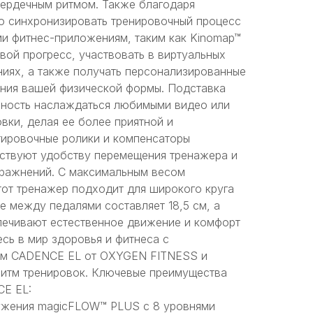
сердечным ритмом. Также благодаря
ко синхронизировать тренировочный процесс
и фитнес-приложениям, таким как Kinomap™
свой прогресс, участвовать в виртуальных
ниях, а также получать персонализированные
ния вашей физической формы. Подставка
жность наслаждаться любимыми видео или
вки, делая ее более приятной и
ировочные ролики и компенсаторы
ствуют удобству перемещения тренажера и
пражнений. С максимальным весом
этот тренажер подходит для широкого круга
е между педалями составляет 18,5 см, а
спечивают естественное движение и комфорт
есь в мир здоровья и фитнеса с
ом CADENCE EL от OXYGEN FITNESS и
ритм тренировок. Ключевые преимущества
E EL:
ружения magicFLOW™ PLUS с 8 уровнями