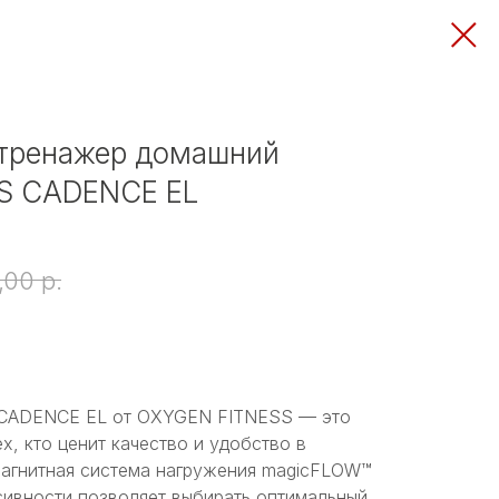
 тренажер домашний
S CADENCE EL
,00
р.
 CADENCE EL от OXYGEN FITNESS — это
х, кто ценит качество и удобство в
агнитная система нагружения magicFLOW™
сивности позволяет выбирать оптимальный