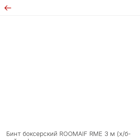
Бинт боксерский ROOMAIF RME 3 м (х/б-