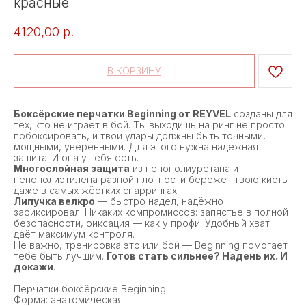
красные
4120,00
р.
В КОРЗИНУ
Боксёрские перчатки Beginning от REYVEL
созданы для
тех, кто не играет в бой. Ты выходишь на ринг не просто
побоксировать, и твои удары должны быть точными,
мощными, уверенными. Для этого нужна надёжная
защита. И она у тебя есть.
Многослойная защита
из пенополиуретана и
пенополиэтилена разной плотности бережёт твою кисть
даже в самых жёстких спаррингах.
Липучка велкро
— быстро надел, надёжно
зафиксировал. Никаких компромиссов: запястье в полной
безопасности, фиксация — как у профи. Удобный хват
даёт максимум контроля.
Не важно, тренировка это или бой — Beginning помогает
тебе быть лучшим.
Готов стать сильнее? Надень их. И
докажи
.
Перчатки боксёрские Beginning
Форма: анатомическая