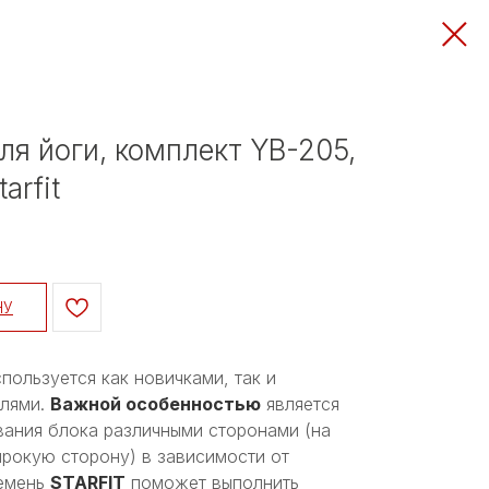
ля йоги, комплект YB-205,
arfit
НУ
пользуется как новичками, так и
елями.
Важной особенностью
является
ания блока различными сторонами (на
ирокую сторону) в зависимости от
Ремень
STARFIT
поможет выполнить