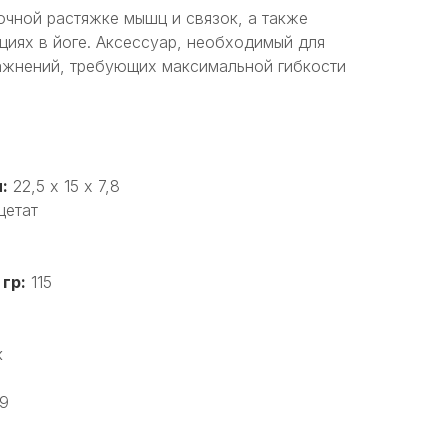
очной растяжке мышц и связок, а также
циях в йоге. Аксессуар, необходимый для
ажнений, требующих максимальной гибкости
:
22,5 х 15 х 7,8
цетат
 гр:
115
к
9