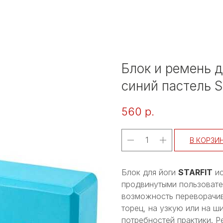
Блок и ремень д
синий пастель St
560
р.
В КОРЗИ
Блок для йоги
STARFIT
ис
продвинутыми пользоват
возможность переворачив
торец, на узкую или на ш
потребностей практики. 