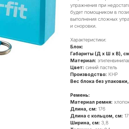
упражнения при недостат
будет помощником в пози
выполнения сложных упр
и сноровки.
Характеристики:
Блок:
Габариты (Д x Ш x В), см
Материал:
этиленвинила
Цвет:
синий пастель
Производство:
КНР
Вес блока без упаковки,
Ремень:
Материал ремня:
хлопо
Длина, см:
176
Длина с кольцом, см:
17
Ширина, см:
3,8